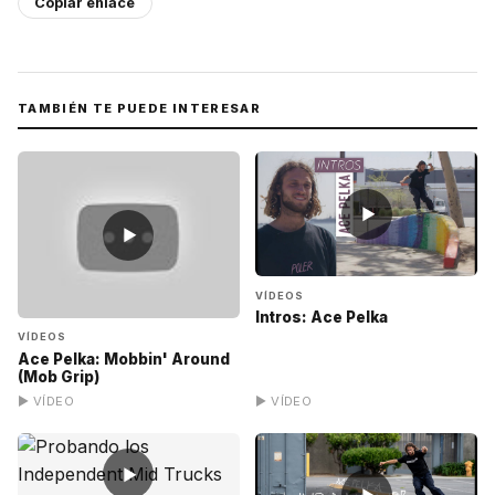
Copiar enlace
TAMBIÉN TE PUEDE INTERESAR
▶
▶
VÍDEOS
Intros: Ace Pelka
VÍDEOS
Ace Pelka: Mobbin' Around
(Mob Grip)
▶ VÍDEO
▶ VÍDEO
▶