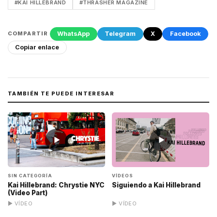
#KAI HILLEBRAND
#THRASHER MAGAZINE
WhatsApp
Telegram
X
Facebook
COMPARTIR
Copiar enlace
TAMBIÉN TE PUEDE INTERESAR
▶
▶
SIN CATEGORÍA
VÍDEOS
Kai Hillebrand: Chrystie NYC
Siguiendo a Kai Hillebrand
(Video Part)
▶ VÍDEO
▶ VÍDEO