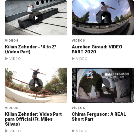
▶
▶
VÍDEOS
VÍDEOS
Kilian Zehnder - 'K to Z'
Aurelien Giraud: VIDEO
(Video Part)
PART 2020
▶ VÍDEO
▶ VÍDEO
▶
▶
VÍDEOS
VÍDEOS
Kilian Zehnder: Video Part
Chima Ferguson: A REAL
para Official (Ft. Miles
Short Part
Silvas)
▶ VÍDEO
▶ VÍDEO