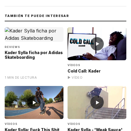
TAMBIÉN TE PUEDE INTERESAR
▶
REVIEWS
Kader Sylla ficha por Adidas
Skateboarding
VÍDEOS
Cold Call: Kader
1 MIN DE LECTURA
▶ VÍDEO
▶
▶
VÍDEOS
VÍDEOS
Kader Sylla: Fuck This Shit
Kader Sylla - 'Weak Sauce'