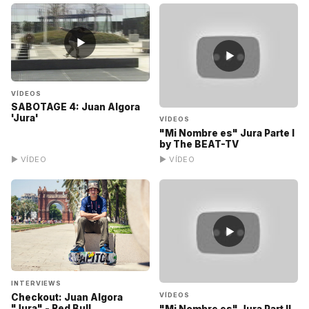
▶
▶
VÍDEOS
SABOTAGE 4: Juan Algora
'Jura'
VÍDEOS
"Mi Nombre es" Jura Parte I
by The BEAT-TV
▶ VÍDEO
▶ VÍDEO
▶
INTERVIEWS
VÍDEOS
Checkout: Juan Algora
"Jura" - Red Bull
"Mi Nombre es" Jura Part II