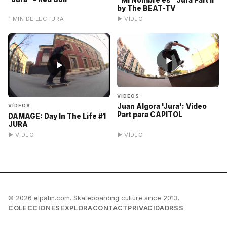
by The BEAT-TV
1 MIN DE LECTURA
▶ VÍDEO
▶
▶
VÍDEOS
Juan Algora 'Jura': Video
VÍDEOS
Part para CAPITOL
DAMAGE: Day In The Life #1
JURA
▶ VÍDEO
▶ VÍDEO
© 2026 elpatin.com. Skateboarding culture since 2013.
COLECCIONES
EXPLORA
CONTACT
PRIVACIDAD
RSS