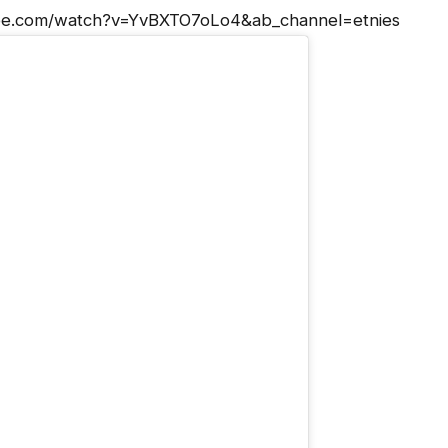
utube.com/watch?v=YvBXTO7oLo4&ab_channel=etnies