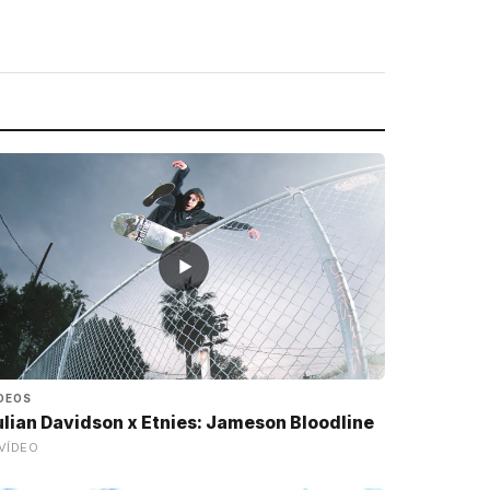
▶
DEOS
ulian Davidson x Etnies: Jameson Bloodline
VÍDEO