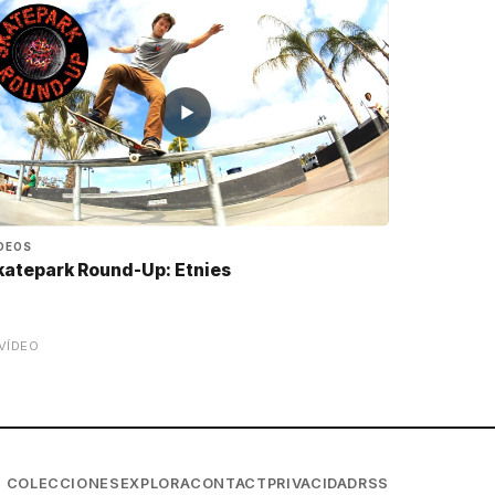
▶
DEOS
katepark Round-Up: Etnies
VÍDEO
COLECCIONES
EXPLORA
CONTACT
PRIVACIDAD
RSS