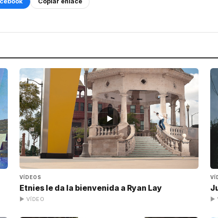
cebook
Copiar enlace
▶
VÍDEOS
VÍ
Etnies le da la bienvenida a Ryan Lay
J
▶ VÍDEO
▶ 