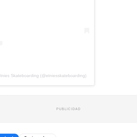
etnies Skateboarding (@etniesskateboarding)
PUBLICIDAD