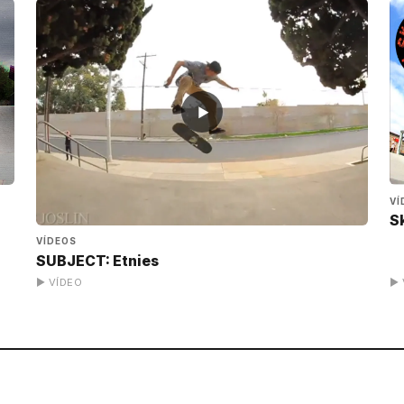
▶
VÍ
S
VÍDEOS
SUBJECT: Etnies
▶ VÍDEO
▶ 