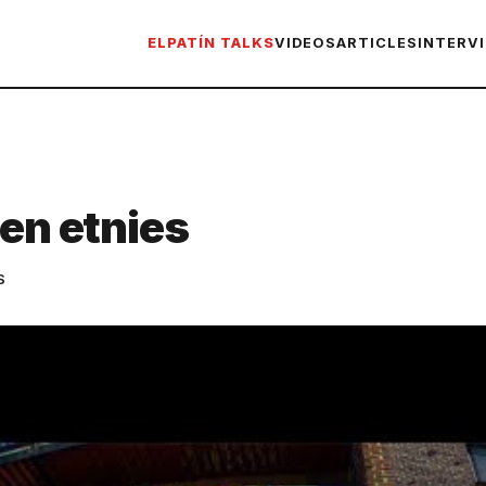
ELPATÍN TALKS
VIDEOS
ARTICLES
INTERV
 en etnies
S