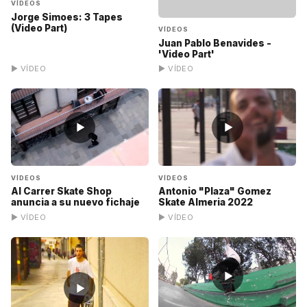
VÍDEOS
Jorge Simoes: 3 Tapes
(Video Part)
VÍDEOS
Juan Pablo Benavides -
'Video Part'
▶ VÍDEO
▶ VÍDEO
▶
▶
VÍDEOS
VÍDEOS
Al Carrer Skate Shop
Antonio "Plaza" Gomez
anuncia a su nuevo fichaje
Skate Almeria 2022
▶ VÍDEO
▶ VÍDEO
▶
▶