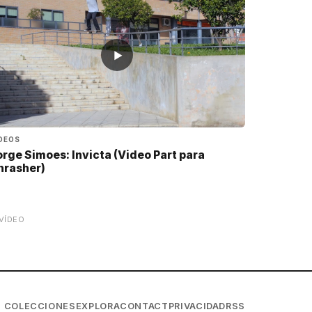
▶
DEOS
orge Simoes: Invicta (Video Part para
hrasher)
VÍDEO
COLECCIONES
EXPLORA
CONTACT
PRIVACIDAD
RSS