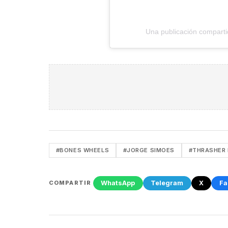
Una publicación compart
#BONES WHEELS
#JORGE SIMOES
#THRASHER
WhatsApp
Telegram
X
Fa
COMPARTIR