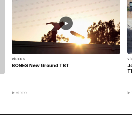
▶
VÍDEOS
VÍ
BONES New Ground TBT
J
T
▶ VÍDEO
▶ 