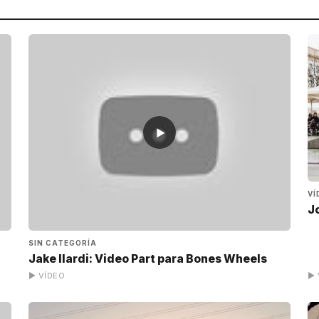
▶
VÍ
J
SIN CATEGORÍA
Jake Ilardi: Video Part para Bones Wheels
▶ VÍDEO
▶ 