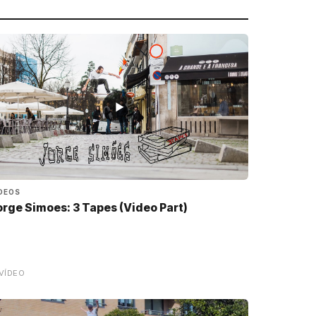
▶
DEOS
orge Simoes: 3 Tapes (Video Part)
VÍDEO