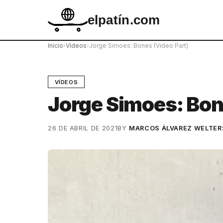
elpatín.com
Inicio
›
Vídeos
›
Jorge Simoes: Bones (Video Part)
VÍDEOS
Jorge Simoes: Bon
26 DE ABRIL DE 2021
BY
MARCOS ÁLVAREZ WELTER