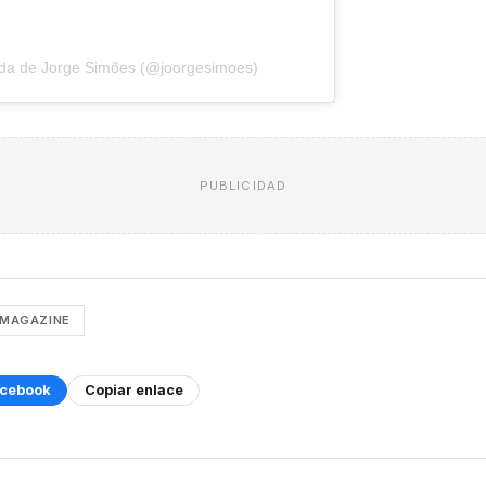
ida de Jorge Simões (@joorgesimoes)
PUBLICIDAD
 MAGAZINE
cebook
Copiar enlace