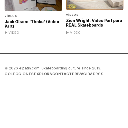
VÍDEOS
VÍDEOS
Zion Wright: Video Part para
Jack Olson: 'Thnku' (Video
REAL Skateboards
Part)
▶ VÍDEO
▶ VÍDEO
© 2026 elpatin.com. Skateboarding culture since 2013.
COLECCIONES
EXPLORA
CONTACT
PRIVACIDAD
RSS