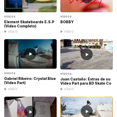
VÍDEOS
VÍDEOS
Element Skateboards E.S.P
BOBBY
(Video Completo)
▶ VÍDEO
▶ VÍDEO
▶
▶
VÍDEOS
VÍDEOS
Gabriel Ribeiro: Crystal Blue
Juan Castaño: Extras de su
(Video Part)
Video Part para BD Skate Co
▶ VÍDEO
▶ VÍDEO
▶
▶