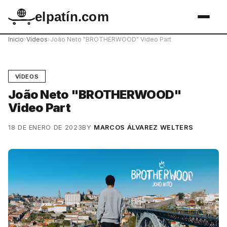
elpatín.com
Inicio
›
Vídeos
›
João Neto "BROTHERWOOD" Video Part
VÍDEOS
João Neto "BROTHERWOOD"
Video Part
18 DE ENERO DE 2023
BY
MARCOS ÁLVAREZ WELTERS