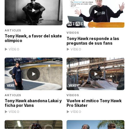
▶
▶
ARTICLES
VÍDEOS
Tony Hawk, a favor del skate
Tony Hawk responde a las
olímpico
preguntas de sus fans
▶ VÍDEO
▶ VÍDEO
▶
▶
ARTICLES
VÍDEOS
Tony Hawk abandona Lakai y
Vuelve el mítico Tony Hawk
ficha por Vans
Pro Skater
▶ VÍDEO
▶ VÍDEO