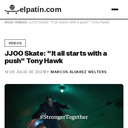
elpatín.com
Inicio
›
Vídeos
›
JJOO Skate: "It all starts with a push" Tony Hawk
VÍDEOS
JJOO Skate: "It all starts with a
push" Tony Hawk
19 DE JULIO DE 2021
BY
MARCOS ÁLVAREZ WELTERS