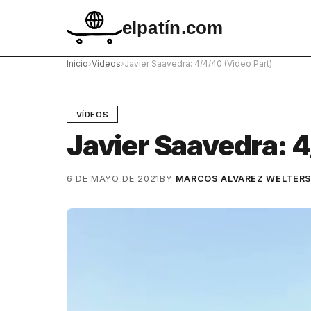
elpatín.com
Inicio
›
Vídeos
›
Javier Saavedra: 4/4/40 (Video Part)
VÍDEOS
Javier Saavedra: 4
6 DE MAYO DE 2021
BY
MARCOS ÁLVAREZ WELTER