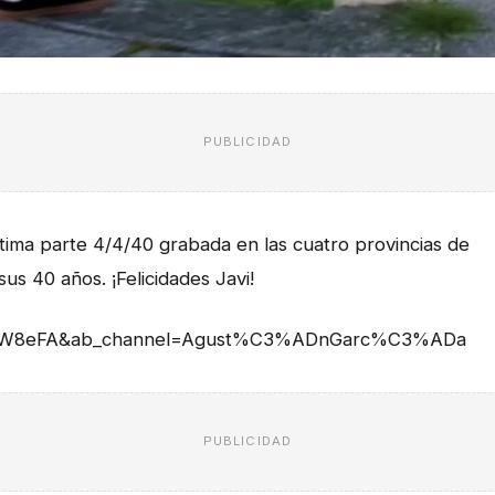
PUBLICIDAD
ltima parte 4/4/40 grabada en las cuatro provincias de
us 40 años. ¡Felicidades Javi!
vOSW8eFA&ab_channel=Agust%C3%ADnGarc%C3%ADa
PUBLICIDAD