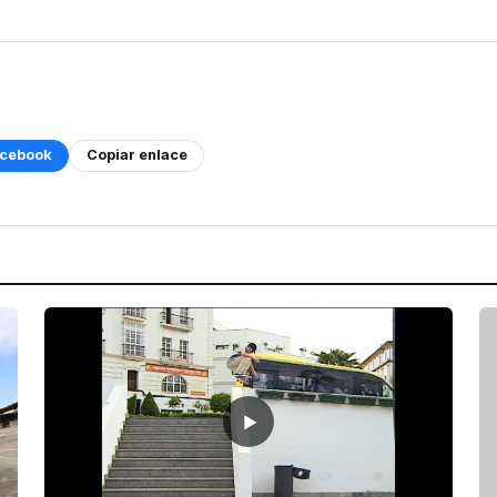
cebook
Copiar enlace
▶