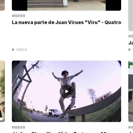
VÍDEOS
La nueva parte de Juan Virues "Viru" - Quatro
VÍ
J
▶ VÍDEO
▶ 
▶
VÍDEOS
VÍ