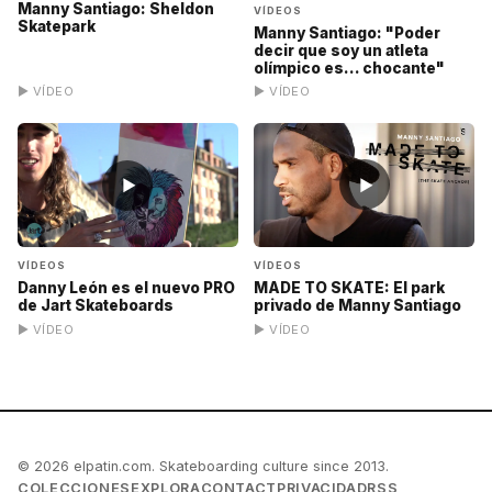
Manny Santiago: Sheldon
VÍDEOS
Skatepark
Manny Santiago: "Poder
decir que soy un atleta
olímpico es... chocante"
▶ VÍDEO
▶ VÍDEO
▶
▶
VÍDEOS
VÍDEOS
MADE TO SKATE: El park
Danny León es el nuevo PRO
privado de Manny Santiago
de Jart Skateboards
▶ VÍDEO
▶ VÍDEO
© 2026 elpatin.com. Skateboarding culture since 2013.
COLECCIONES
EXPLORA
CONTACT
PRIVACIDAD
RSS