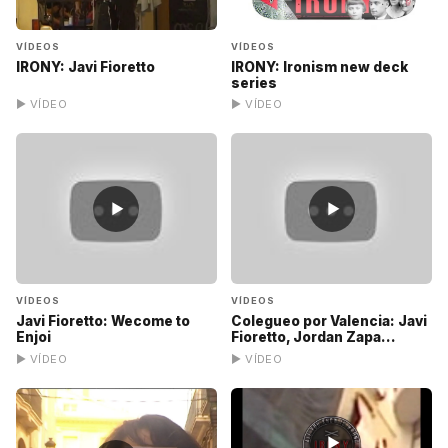
VÍDEOS
VÍDEOS
IRONY: Javi Fioretto
IRONY: Ironism new deck
series
▶ VÍDEO
▶ VÍDEO
▶
▶
VÍDEOS
VÍDEOS
Javi Fioretto: Wecome to
Colegueo por Valencia: Javi
Enjoi
Fioretto, Jordan Zapa...
▶ VÍDEO
▶ VÍDEO
▶