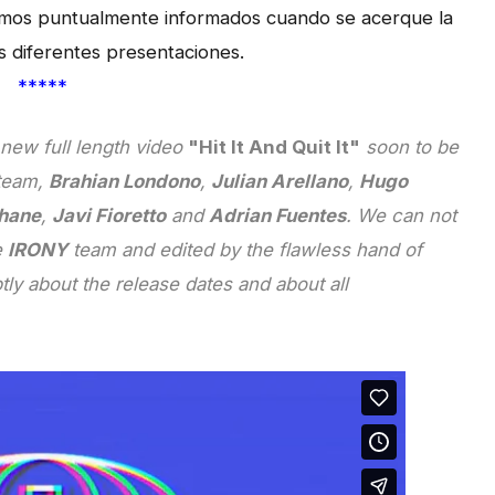
mos puntualmente informados cuando se acerque la
as diferentes presentaciones.
*****
new full length video
"Hit It And Quit It"
soon to be
 team,
Brahian Londono
,
Julian Arellano
,
Hugo
lhane
,
Javi Fioretto
and
Adrian Fuentes
. We can not
e
IRONY
team and edited by the flawless hand of
ly about the release dates and about all