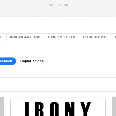
PUBLICIDAD
NO
#JULIAN ARELLANO
#HUGO MIRALLES
#XESC ALOMAR
cebook
Copiar enlace