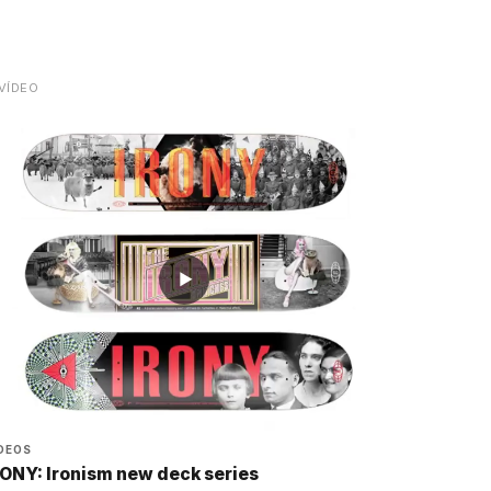
VÍDEO
▶
DEOS
RONY: Ironism new deck series