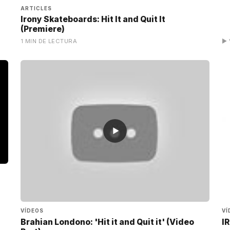
ARTICLES
Irony Skateboards: Hit It and Quit It
(Premiere)
1 MIN DE LECTURA
▶ 
▶
VÍDEOS
VÍ
Brahian Londono: 'Hit it and Quit it' (Video
I