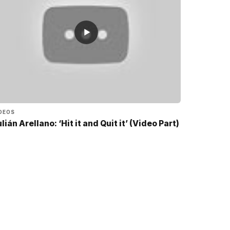
▶
DEOS
lián Arellano: ‘Hit it and Quit it’ (Video Part)