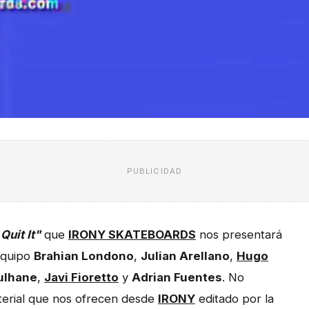
PUBLICIDAD
Quit It"
que
IRONY SKATEBOARDS
nos presentará
equipo
Brahian Londono
,
Julian Arellano
,
Hugo
ulhane
,
Javi Fioretto
y
Adrian Fuentes
. No
erial que nos ofrecen desde
IRONY
editado por la