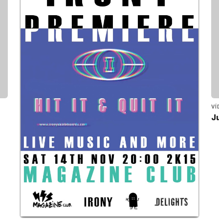
VÍ
Ju