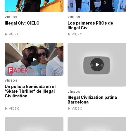
VÍDEOS
VÍDEOS
Illegal Civ: CIELO
Los primeros PROs de
Illegal Civ
▶ VÍDEO
▶ VÍDEO
▶
▶
VÍDEOS
Un policía homicida en el
'Skate Thriller' de Illegal
VÍDEOS
Civilization
Illegal Civilization patina
Barcelona
▶ VÍDEO
▶ VÍDEO