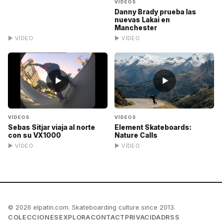
VÍDEOS
Danny Brady prueba las
nuevas Lakai en
Manchester
▶ VÍDEO
▶ VÍDEO
▶
▶
VÍDEOS
VÍDEOS
Sebas Sitjar viaja al norte
Element Skateboards:
con su VX1000
Nature Calls
▶ VÍDEO
▶ VÍDEO
© 2026 elpatin.com. Skateboarding culture since 2013.
COLECCIONES
EXPLORA
CONTACT
PRIVACIDAD
RSS