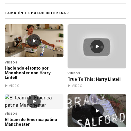
TAMBIÉN TE PUEDE INTERESAR
▶
▶
VÍDEOS
Haciendo el tonto por
Manchester con Harry
VÍDEOS
Lintell
True To This: Harry Lintell
▶ VÍDEO
▶ VÍDEO
▶
▶
VÍDEOS
El team de Emerica patina
Manchester