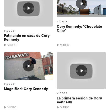
▶
▶
VÍDEOS
Cory Kennedy: 'Chocolate
Chip'
VÍDEOS
Patinando en casa de Cory
Kennedy
▶ VÍDEO
▶ VÍDEO
▶
▶
VÍDEOS
Magnified: Cory Kennedy
VÍDEOS
La primera sesión de Cory
Kennedy
▶ VÍDEO
▶ VÍDEO