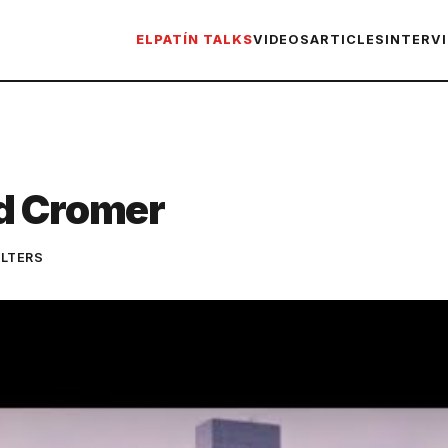
ELPATÍN TALKS
VIDEOS
ARTICLES
INTERV
d Cromer
LTERS