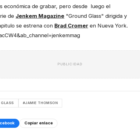
s económica de grabar, pero desde luego el
erie de
Jenkem Magazine
"Ground Glass" dirigida y
apitulo se estrena con
Brad Cromer
en Nueva York.
yacCW4&ab_channel=jenkemmag
PUBLICIDAD
 GLASS
#JAMIE THOMSON
cebook
Copiar enlace