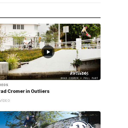
▶
DEOS
rad Cromer in Outliers
VÍDEO