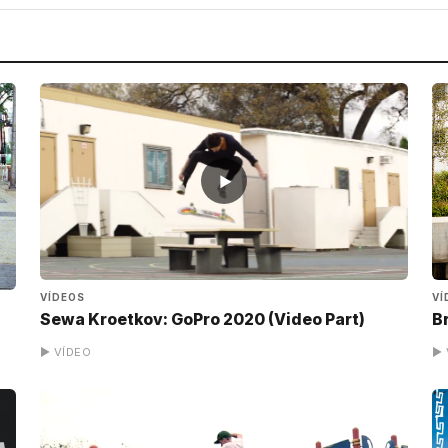
▶
VÍ
VÍDEOS
B
Sewa Kroetkov: GoPro 2020 (Video Part)
▶ VÍDEO
▶ 