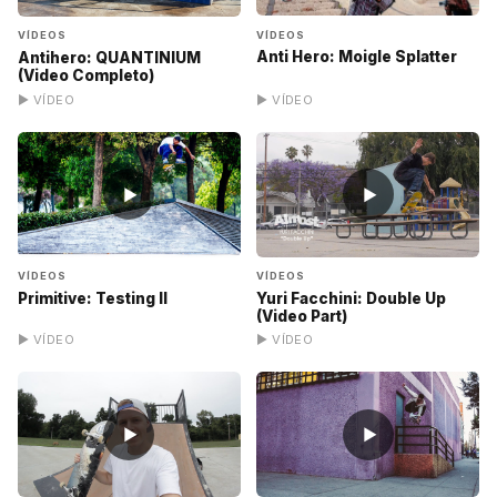
VÍDEOS
VÍDEOS
Anti Hero: Moigle Splatter
Antihero: QUANTINIUM
(Video Completo)
▶ VÍDEO
▶ VÍDEO
▶
▶
VÍDEOS
VÍDEOS
Primitive: Testing II
Yuri Facchini: Double Up
(Video Part)
▶ VÍDEO
▶ VÍDEO
▶
▶