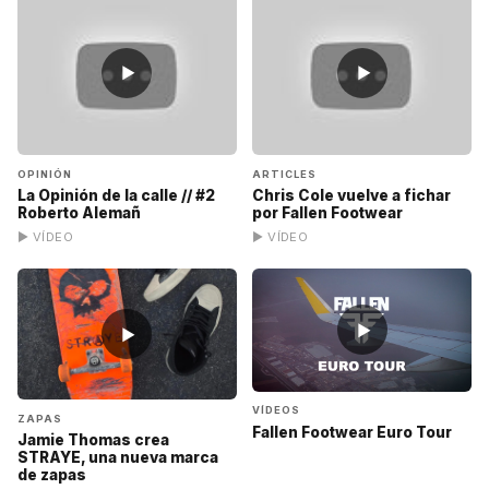
▶
▶
OPINIÓN
ARTICLES
La Opinión de la calle // #2
Chris Cole vuelve a fichar
Roberto Alemañ
por Fallen Footwear
▶ VÍDEO
▶ VÍDEO
▶
▶
VÍDEOS
ZAPAS
Fallen Footwear Euro Tour
Jamie Thomas crea
STRAYE, una nueva marca
de zapas