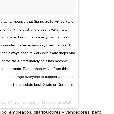
t that I announce that Spring 2016 will be Fallen
ke to thank the past and present Fallen team,
rs. I’d also like to thank everyone that has
 supported Fallen in any way over the past 13
l has always been to work with skateshops and
hing we do. Unfortunately, this has become
te shoe brands. Rather than waver from this
ut. I encourage everyone to support authentic
hem all the absolute best. Skate or Die, Jamie
wear (@fallenfootwear) el
11 de Abr de 2016 a la(s) 1:30 PDT
ipo, empleados, distribuidores y vendedores, pero