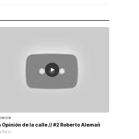
▶
INIÓN
 Opinión de la calle // #2 Roberto Alemañ
VÍDEO