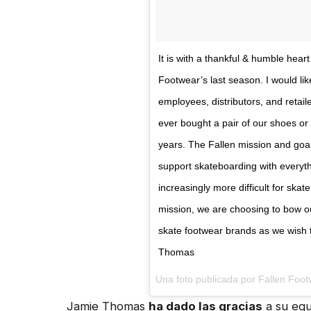
It is with a thankful & humble hear
Footwear’s last season. I would li
employees, distributors, and retaile
ever bought a pair of our shoes or
years. The Fallen mission and goa
support skateboarding with everyt
increasingly more difficult for ska
mission, we are choosing to bow o
skate footwear brands as we wish t
Thomas
Una foto publicada por Fallen Foot
Jamie Thomas
ha dado las gracias
a su equ