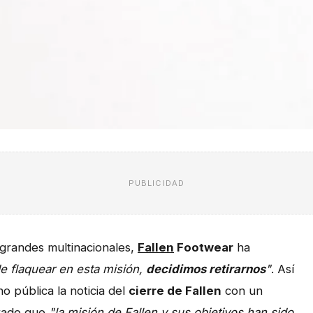
PUBLICIDAD
 grandes multinacionales,
Fallen
Footwear
ha
e flaquear en esta misión,
decidimos retirarnos
"
. Así
o pública la noticia del
cierre de Fallen
con un
rado que
"la misión de Fallen y sus objetivos han sido