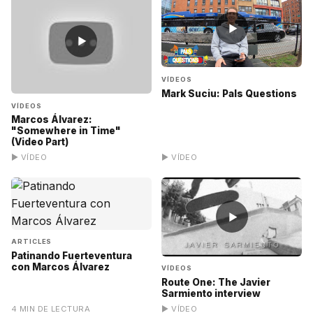
▶
▶
VÍDEOS
Mark Suciu: Pals Questions
VÍDEOS
Marcos Álvarez:
"Somewhere in Time"
(Video Part)
▶ VÍDEO
▶ VÍDEO
▶
ARTICLES
Patinando Fuerteventura
con Marcos Álvarez
VÍDEOS
Route One: The Javier
Sarmiento interview
4 MIN DE LECTURA
▶ VÍDEO