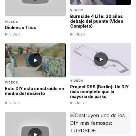
VÍDEOS
Burnside 4 Life: 30 años
debajo del puente (Video
VÍDEOS
Completo)
Dickies x Titus
▶ VÍDEO
▶ VÍDEO
▶
▶
VÍDEOS
VÍDEOS
Project DSS (Berlín): Un DIY
Este DIY esta construido en
más completo que la
medio del desierto
mayoría de parks
▶ VÍDEO
▶ VÍDEO
▶