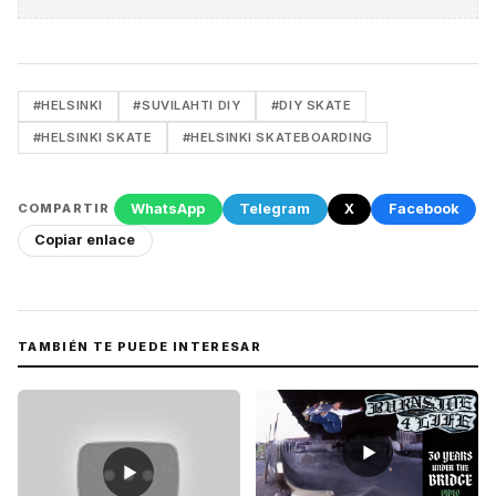
#HELSINKI
#SUVILAHTI DIY
#DIY SKATE
#HELSINKI SKATE
#HELSINKI SKATEBOARDING
WhatsApp
Telegram
X
Facebook
COMPARTIR
Copiar enlace
TAMBIÉN TE PUEDE INTERESAR
▶
▶