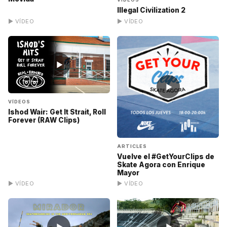
Illegal Civilization 2
▶ VÍDEO
▶ VÍDEO
▶
▶
VÍDEOS
Ishod Wair: Get It Strait, Roll
Forever (RAW Clips)
ARTICLES
Vuelve el #GetYourClips de
Skate Agora con Enrique
Mayor
▶ VÍDEO
▶ VÍDEO
▶
▶