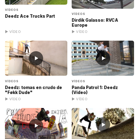
VÍDEOS
VÍDEOS
Deedz Ace Trucks Part
Dirdik Galasso: RVCA
Europe
▶ VÍDEO
▶ VÍDEO
▶
▶
VÍDEOS
VÍDEOS
Deedz: tomas en crudo de
Panda Patrol 1: Deedz
"Føkk Dude"
(Vídeo)
▶ VÍDEO
▶ VÍDEO
▶
▶