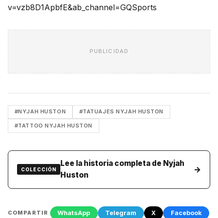
v=vzb8D1ApbfE&ab_channel=GQSports
PUBLICIDAD
#NYJAH HUSTON
#TATUAJES NYJAH HUSTON
#TATTOO NYJAH HUSTON
Lee la historia completa de Nyjah
→
COLECCIÓN
Huston
WhatsApp
Telegram
X
Facebook
COMPARTIR