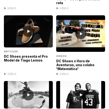
rota
▶ VÍDEO
▶ VÍDEO
▶
▶
ARTICLES
DC Shoes presenta el Pro
VÍDEOS
Model de Tiago Lemos
DC Shoes x Hora de
Aventuras, una colabo
'Matemática'
▶ VÍDEO
▶ VÍDEO
▶
▶