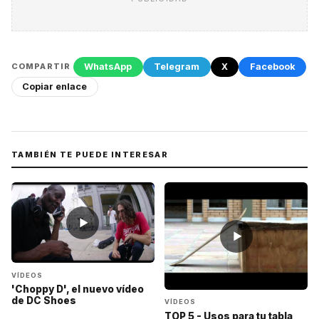
WhatsApp
Telegram
X
Facebook
COMPARTIR
Copiar enlace
TAMBIÉN TE PUEDE INTERESAR
▶
▶
VÍDEOS
'Choppy D', el nuevo vídeo
de DC Shoes
VÍDEOS
TOP 5 - Usos para tu tabla