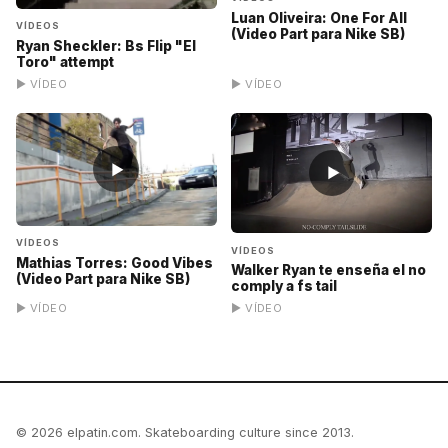
Luan Oliveira: One For All
VÍDEOS
(Video Part para Nike SB)
Ryan Sheckler: Bs Flip "El
Toro" attempt
▶ VÍDEO
▶ VÍDEO
▶
▶
VÍDEOS
VÍDEOS
Mathias Torres: Good Vibes
Walker Ryan te enseña el no
(Video Part para Nike SB)
comply a fs tail
▶ VÍDEO
▶ VÍDEO
© 2026 elpatin.com. Skateboarding culture since 2013.