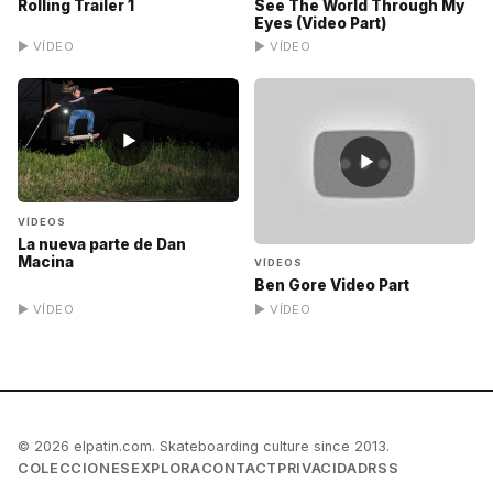
Rolling Trailer 1
See The World Through My
Eyes (Video Part)
▶ VÍDEO
▶ VÍDEO
▶
▶
VÍDEOS
La nueva parte de Dan
Macina
VÍDEOS
Ben Gore Video Part
▶ VÍDEO
▶ VÍDEO
© 2026 elpatin.com. Skateboarding culture since 2013.
COLECCIONES
EXPLORA
CONTACT
PRIVACIDAD
RSS