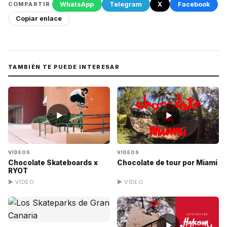
WhatsApp
Telegram
X
Facebook
COMPARTIR
Copiar enlace
TAMBIÉN TE PUEDE INTERESAR
▶
▶
VÍDEOS
VÍDEOS
Chocolate de tour por Miami
Chocolate Skateboards x
RYOT
▶ VÍDEO
▶ VÍDEO
▶