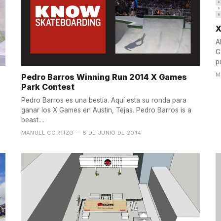
X
A
G
p
M
Pedro Barros Winning Run 2014 X Games
Park Contest
Pedro Barros es una bestia. Aquí esta su ronda para
ganar los X Games en Austin, Tejas. Pedro Barros is a
beast....
MANUEL CORTIZO
— 8 DE JUNIO DE 2014