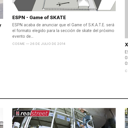
ESPN - Game of SKATE
y
ESPN acaba de anunciar que el Game of S.K.A.T.E. será
el formato elegido para la sección de skate del próximo
evento de...
X
COSME
— 26 DE JULIO DE 2014
E
0
0
C