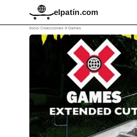
elpatín.com
Inicio
›
Colecciones
›
X Games