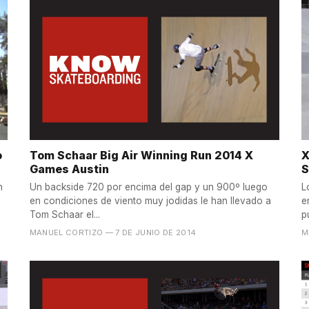
o
Tom Schaar Big Air Winning Run 2014 X
X
Games Austin
S
n
Un backside 720 por encima del gap y un 900º luego
L
en condiciones de viento muy jodidas le han llevado a
e
Tom Schaar el...
p
MANUEL CORTIZO
— 7 DE JUNIO DE 2014
M