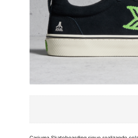
Cariuma
Skateboarding
sigue realizando col