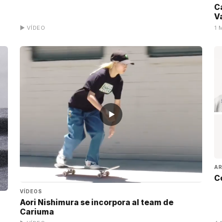
C
Va
▶ VÍDEO
1 
▶
AR
C
VÍDEOS
Aori Nishimura se incorpora al team de
Cariuma