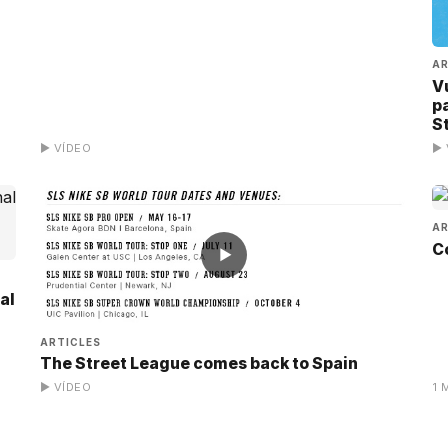
AR
V
p
S
▶ VÍDEO
▶ 
AR
C
▶
al
ARTICLES
The Street League comes back to Spain
▶ VÍDEO
1 