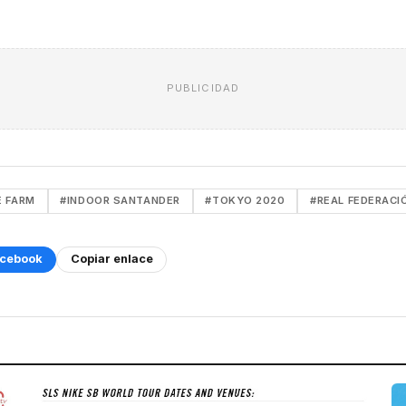
PUBLICIDAD
E FARM
#INDOOR SANTANDER
#TOKYO 2020
#REAL FEDERACI
cebook
Copiar enlace