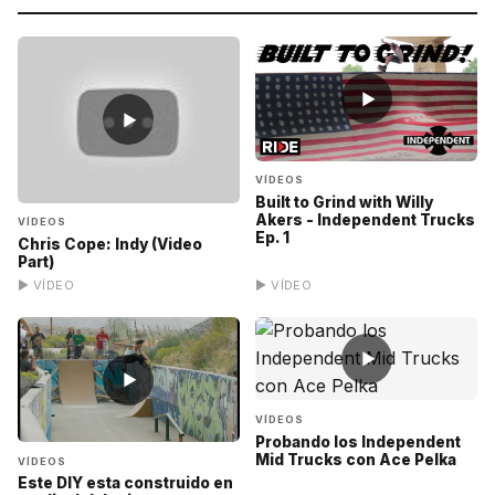
▶
▶
VÍDEOS
Built to Grind with Willy
Akers - Independent Trucks
VÍDEOS
Ep. 1
Chris Cope: Indy (Video
Part)
▶ VÍDEO
▶ VÍDEO
▶
▶
VÍDEOS
Probando los Independent
Mid Trucks con Ace Pelka
VÍDEOS
Este DIY esta construido en