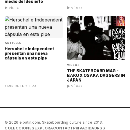
medio del desierto
▶ VÍDEO
▶ VÍDEO
▶
ARTICLES
Herschel e Independent
presentan una nueva
cápsula en este pipe
VÍDEOS
THE SKATEBOARD MAG -
BAKU X OSAKA DAGGERS IN
JAPAN
1 MIN DE LECTURA
▶ VÍDEO
© 2026 elpatin.com. Skateboarding culture since 2013.
COLECCIONES
EXPLORA
CONTACT
PRIVACIDAD
RSS