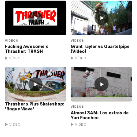
▶
▶
VÍDEOS
VÍDEOS
Fucking Awesome x
Grant Taylor vs Quartetpipe
Thrasher: TRASH
(Vídeo)
▶ VÍDEO
▶ VÍDEO
▶
▶
Thrasher x Plus Skateshop:
VÍDEOS
'Rogue Wave'
Almost 3AM: Los extras de
Yuri Facchini
▶ VÍDEO
▶ VÍDEO