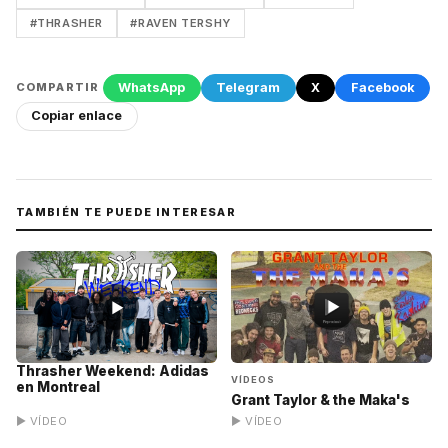
#THRASHER
#RAVEN TERSHY
WhatsApp
Telegram
X
Facebook
COMPARTIR
Copiar enlace
TAMBIÉN TE PUEDE INTERESAR
▶
▶
Thrasher Weekend: Adidas
VÍDEOS
en Montreal
Grant Taylor & the Maka's
▶ VÍDEO
▶ VÍDEO