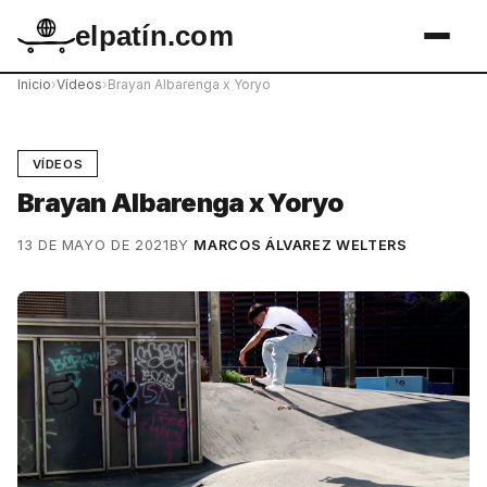
elpatín.com
Inicio
›
Vídeos
›
Brayan Albarenga x Yoryo
VÍDEOS
Brayan Albarenga x Yoryo
13 DE MAYO DE 2021
BY
MARCOS ÁLVAREZ WELTERS