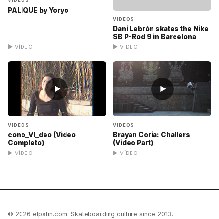
VÍDEOS
PALIQUE by Yoryo
VÍDEOS
Dani Lebrón skates the Nike
SB P-Rod 9 in Barcelona
▶ VÍDEO
▶ VÍDEO
▶
▶
VÍDEOS
VÍDEOS
cono_VI_deo (Video
Brayan Coria: Challers
Completo)
(Video Part)
▶ VÍDEO
▶ VÍDEO
© 2026 elpatin.com. Skateboarding culture since 2013.