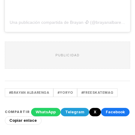
Una publicación compartida de Brayan 🥀 (@brayanalbarenga)
PUBLICIDAD
#BRAYAN ALBARENGA
#YORYO
#FREESKATEMAG
WhatsApp
Telegram
X
Facebook
COMPARTIR
Copiar enlace