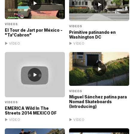
▶
▶
VÍDEOS
VÍDEOS
El Tour de Jart por México -
Primitive patinando en
"Ta'Cabron"
Washington DC
▶ VÍDEO
▶ VÍDEO
▶
▶
VÍDEOS
Miguel Sánchez patina para
Nomad Skateboards
VÍDEOS
(Introducing)
EMERICA Wild In The
Streets 2014 MEXICO DF
▶ VÍDEO
▶ VÍDEO