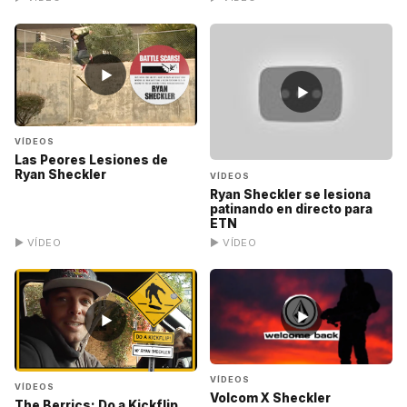
▶
▶
VÍDEOS
Las Peores Lesiones de
Ryan Sheckler
VÍDEOS
Ryan Sheckler se lesiona
patinando en directo para
ETN
▶ VÍDEO
▶ VÍDEO
▶
▶
VÍDEOS
VÍDEOS
Volcom X Sheckler
The Berrics: Do a Kickflip