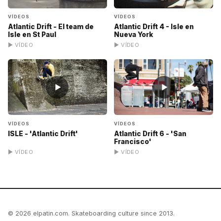
VÍDEOS
VÍDEOS
Atlantic Drift - El team de
Atlantic Drift 4 - Isle en
Isle en St Paul
Nueva York
▶ VÍDEO
▶ VÍDEO
▶
▶
VÍDEOS
VÍDEOS
ISLE - 'Atlantic Drift'
Atlantic Drift 6 - 'San
Francisco'
▶ VÍDEO
▶ VÍDEO
© 2026 elpatin.com. Skateboarding culture since 2013.