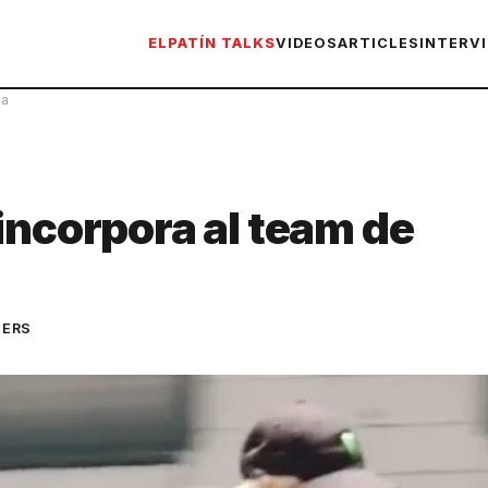
ELPATÍN TALKS
VIDEOS
ARTICLES
INTERV
ma
incorpora al team de
TERS