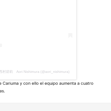
e 西村碧莉 Aori Nishimura (@aori_nishimura)
 de Cariuma y con ello el equipo aumenta a cuatro
es.