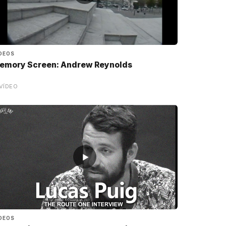
DEOS
emory Screen: Andrew Reynolds
VÍDEO
▶
DEOS