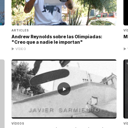
ARTICLES
VÍ
Andrew Reynolds sobre las Olimpiadas:
M
"Creo que a nadie le importan"
▶ VÍDEO
▶ 
▶
VÍDEOS
VÍ