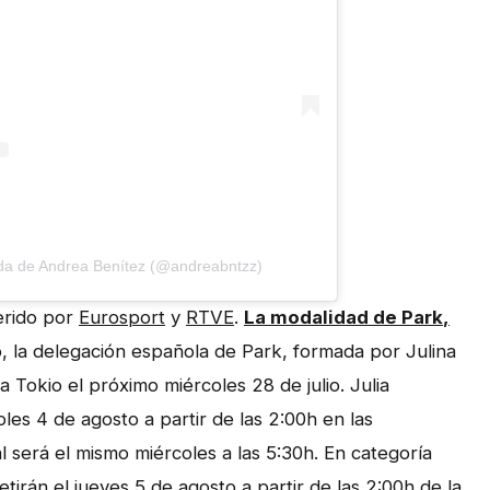
da de Andrea Benítez (@andreabntzz)
erido por
Eurosport
y
RTVE
.
La modalidad de
Park
,
, la delegación española de Park, formada por Julina
 Tokio el próximo miércoles 28 de julio. Julia
es 4 de agosto a partir de las 2:00h en las
al será el mismo miércoles a las 5:30h. En categoría
rán el jueves 5 de agosto a partir de las 2:00h de la