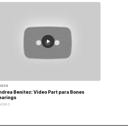
▶
DEOS
ndrea Benitez: Video Part para Bones
earings
VÍDEO