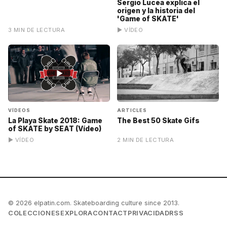
Sergio Lucea explica el
origen y la historia del
'Game of SKATE'
3 MIN DE LECTURA
▶ VÍDEO
▶
VÍDEOS
ARTICLES
La Playa Skate 2018: Game
The Best 50 Skate Gifs
of SKATE by SEAT (Vídeo)
▶ VÍDEO
2 MIN DE LECTURA
© 2026 elpatin.com. Skateboarding culture since 2013.
COLECCIONES
EXPLORA
CONTACT
PRIVACIDAD
RSS