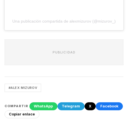
Una publicación compartida de alexmizurov (@mizurov_)
PUBLICIDAD
#ALEX MIZUROV
WhatsApp
Telegram
X
Facebook
COMPARTIR
Copiar enlace