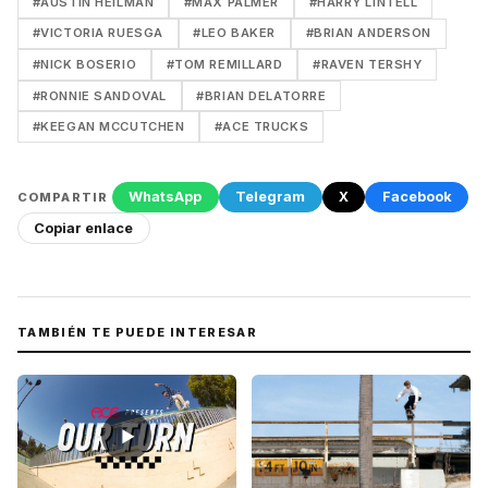
#AUSTIN HEILMAN
#MAX PALMER
#HARRY LINTELL
#VICTORIA RUESGA
#LEO BAKER
#BRIAN ANDERSON
#NICK BOSERIO
#TOM REMILLARD
#RAVEN TERSHY
#RONNIE SANDOVAL
#BRIAN DELATORRE
#KEEGAN MCCUTCHEN
#ACE TRUCKS
WhatsApp
Telegram
X
Facebook
COMPARTIR
Copiar enlace
TAMBIÉN TE PUEDE INTERESAR
▶