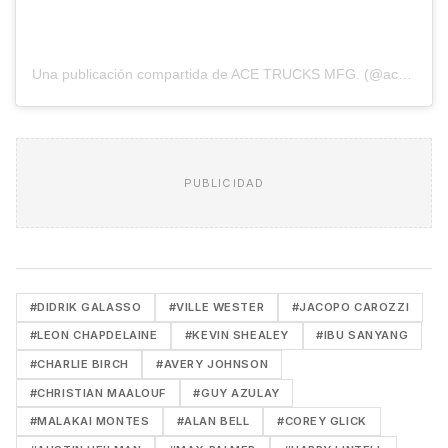
Una publicación compartida de ACE TRUCKS MFG. (@acetrucks)
PUBLICIDAD
#DIDRIK GALASSO
#VILLE WESTER
#JACOPO CAROZZI
#LEON CHAPDELAINE
#KEVIN SHEALEY
#IBU SANYANG
#CHARLIE BIRCH
#AVERY JOHNSON
#CHRISTIAN MAALOUF
#GUY AZULAY
#MALAKAI MONTES
#ALAN BELL
#COREY GLICK