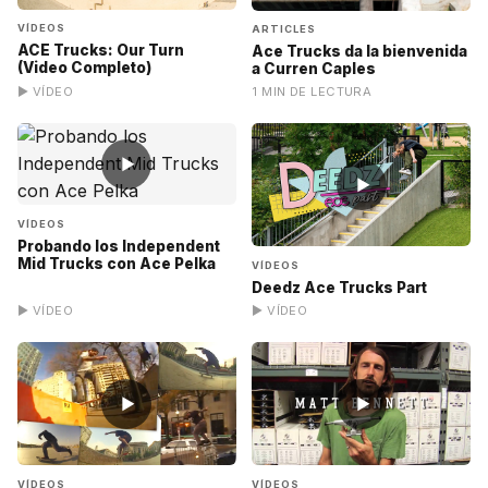
VÍDEOS
ARTICLES
ACE Trucks: Our Turn
Ace Trucks da la bienvenida
(Video Completo)
a Curren Caples
▶ VÍDEO
1 MIN DE LECTURA
▶
▶
VÍDEOS
Probando los Independent
Mid Trucks con Ace Pelka
VÍDEOS
Deedz Ace Trucks Part
▶ VÍDEO
▶ VÍDEO
▶
▶
VÍDEOS
VÍDEOS