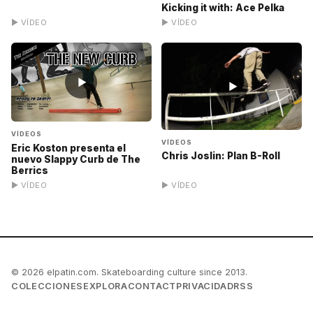
Kicking it with: Ace Pelka
▶ VÍDEO
▶ VÍDEO
▶
▶
VÍDEOS
VÍDEOS
Eric Koston presenta el
Chris Joslin: Plan B-Roll
nuevo Slappy Curb de The
Berrics
▶ VÍDEO
▶ VÍDEO
© 2026 elpatin.com. Skateboarding culture since 2013.
COLECCIONES
EXPLORA
CONTACT
PRIVACIDAD
RSS