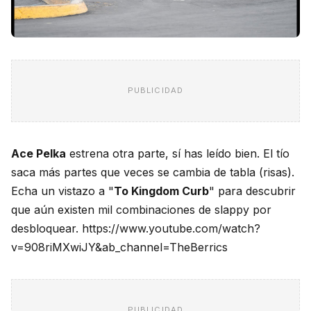
PUBLICIDAD
Ace Pelka
estrena otra parte, sí has leído bien. El tío
saca más partes que veces se cambia de tabla (risas).
Echa un vistazo a "
To Kingdom Curb
" para descubrir
que aún existen mil combinaciones de slappy por
desbloquear. https://www.youtube.com/watch?
v=908riMXwiJY&ab_channel=TheBerrics
PUBLICIDAD