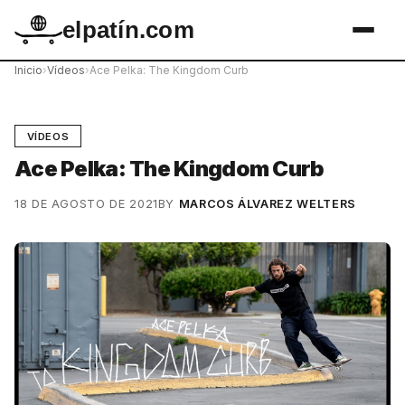
elpatín.com
Inicio
›
Vídeos
›
Ace Pelka: The Kingdom Curb
VÍDEOS
Ace Pelka: The Kingdom Curb
18 DE AGOSTO DE 2021
BY
MARCOS ÁLVAREZ WELTERS