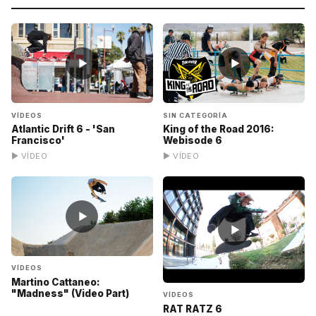
▶
▶
VÍDEOS
SIN CATEGORÍA
Atlantic Drift 6 - 'San
King of the Road 2016:
Francisco'
Webisode 6
▶ VÍDEO
▶ VÍDEO
▶
▶
VÍDEOS
Martino Cattaneo:
"Madness" (Video Part)
VÍDEOS
RAT RATZ 6