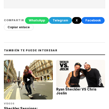
WhatsApp
Telegram
X
Facebook
COMPARTIR
Copiar enlace
TAMBIÉN TE PUEDE INTERESAR
▶
▶
Ryan Sheckler VS Chris
Joslin
VÍDEOS
Sheckler Sessions: